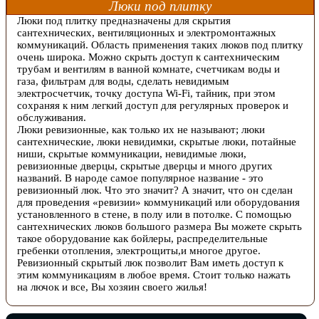
Люки под плитку
Люки под плитку предназначены для скрытия
сантехнических, вентиляционных и электромонтажных
коммуникаций. Область применения таких люков под плитку
очень широка. Можно скрыть доступ к сантехническим
трубам и вентилям в ванной комнате, счетчикам воды и
газа, фильтрам для воды, сделать невидимым
электросчетчик, точку доступа Wi-Fi, тайник, при этом
сохраняя к ним легкий доступ для регулярных проверок и
обслуживания.
Люки ревизионные, как только их не называют; люки
сантехнические, люки невидимки, скрытые люки, потайные
ниши, скрытые коммуникации, невидимые люки,
ревизионные дверцы, скрытые дверцы и много других
названий. В народе самое популярное название - это
ревизионный люк. Что это значит? А значит, что он сделан
для проведения «ревизии» коммуникаций или оборудования
установленного в стене, в полу или в потолке. С помощью
сантехнических люков большого размера Вы можете скрыть
такое оборудование как бойлеры, распределительные
гребенки отопления, электрощиты,и многое другое.
Ревизионный скрытый люк позволит Вам иметь доступ к
этим коммуникациям в любое время. Стоит только нажать
на лючок и все, Вы хозяин своего жилья!