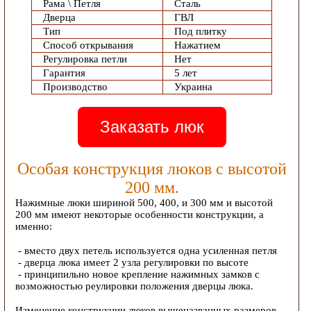
Рама \ Петля
Сталь
Дверца
ГВЛ
Тип
Под плитку
Способ открывания
Нажатием
Регулировка петли
Нет
Гарантия
5 лет
Производство
Украина
Заказать люк
Особая конструкция люков с высотой
200 мм.
Нажимные люки шириной 500, 400, и 300 мм и высотой
200 мм имеют некоторые особенности конструкции, а
именно:
- вместо двух петель используется одна усиленная петля
- дверца люка имеет 2 узла регулировки по высоте
- принципильно новое крепление нажимных замков с
возможностью реулировки положения дверцы люка.
Изменение конструкции люков вышеназванных размеров