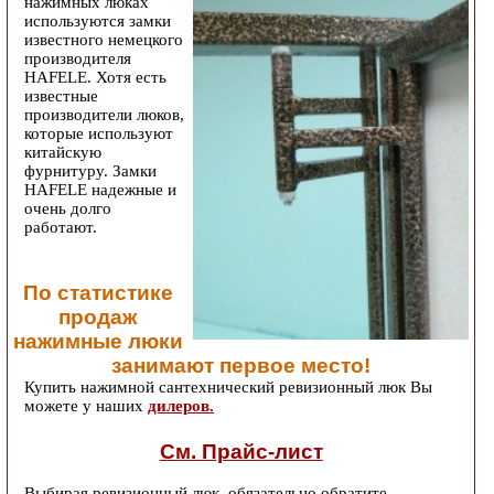
нажимных люках
используются замки
известного немецкого
производителя
HAFELE. Хотя есть
известные
производители люков,
которые используют
китайскую
фурнитуру. Замки
HAFELE надежные и
очень долго
работают.
По статистике
продаж
нажимные люки
занимают первое место!
Купить нажимной сантехнический ревизионный люк Вы
можете у наших
дилеров.
См. Прайс-лист
Выбирая ревизионный люк, обязательно обратите