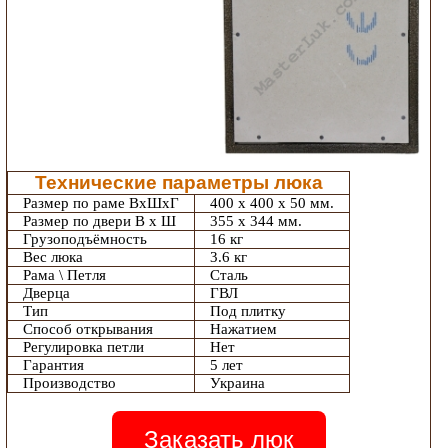
Технические параметры люка
Размер по раме ВхШхГ
400 х 400 х 50 мм.
Размер по двери В х Ш
355 х 344 мм.
Грузоподъёмность
16 кг
Вес люка
3.6 кг
Рама \ Петля
Сталь
Дверца
ГВЛ
Тип
Под плитку
Способ открывания
Нажатием
Регулировка петли
Нет
Гарантия
5 лет
Производство
Украина
Заказать люк