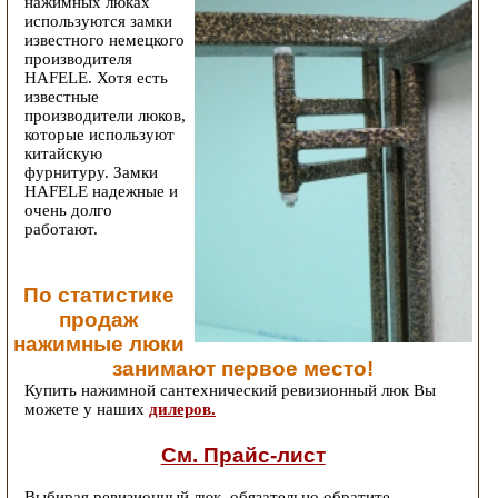
нажимных люках
используются замки
известного немецкого
производителя
HAFELE. Хотя есть
известные
производители люков,
которые используют
китайскую
фурнитуру. Замки
HAFELE надежные и
очень долго
работают.
По статистике
продаж
нажимные люки
занимают первое место!
Купить нажимной сантехнический ревизионный люк Вы
можете у наших
дилеров.
См. Прайс-лист
Выбирая ревизионный люк, обязательно обратите