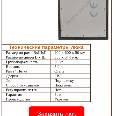
Технические параметры люка
Размер по раме ВхШхГ
400 х 600 х 50 мм.
Размер по двери В х Ш
355 х 544 мм.
Грузоподъёмность
20 кг
Вес люка
5.0 кг
Рама \ Петля
Сталь
Дверца
ГВЛ
Тип
Под плитку
Способ открывания
Нажатием
Регулировка петли
Нет
Гарантия
5 лет
Производство
Украина
Заказать люк