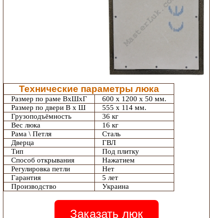
Технические параметры люка
Размер по раме ВхШхГ
600 х 1200 х 50 мм.
Размер по двери В х Ш
555 х 114 мм.
Грузоподъёмность
36 кг
Вес люка
16 кг
Рама \ Петля
Сталь
Дверца
ГВЛ
Тип
Под плитку
Способ открывания
Нажатием
Регулировка петли
Нет
Гарантия
5 лет
Производство
Украина
Заказать люк