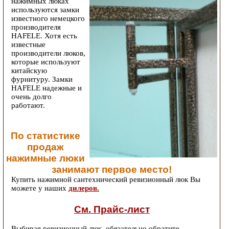
нажимных люках
используются замки
известного немецкого
производителя
HAFELE. Хотя есть
известные
производители люков,
которые используют
китайскую
фурнитуру. Замки
HAFELE надежные и
очень долго
работают.
По статистике
продаж
нажимные люки
занимают первое место!
Купить нажимной сантехнический ревизионный люк Вы
можете у наших
дилеров.
См. Прайс-лист
Выбирая ревизионный люк, обязательно обратите