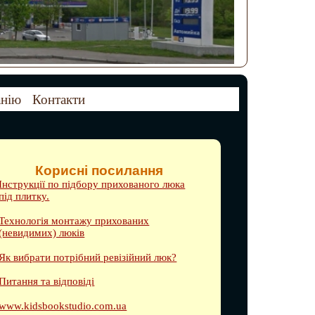
анію
Контакти
Корисні посилання
Інструкції по підбору прихованого люка
під плитку.
Технологія монтажу прихованих
(невидимих) люків
Як вибрати потрібний ревізійний люк?
Питання та відповіді
www.kidsbookstudio.com.ua