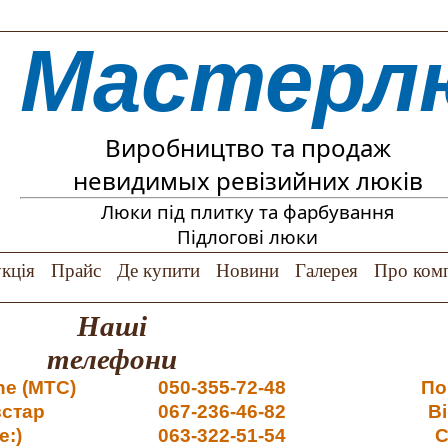
Мастерл
Виробництво та продаж
невидимых ревізийних люків
Люки під плитку та фарбування
Підлогові люки
кція
Прайс
Де купити
Новини
Галерея
Про ком
Наші
телефони
ne (MTC)
050-355-72-48
По
встар
067-236-46-82
В
fe:)
063-322-51-54
С