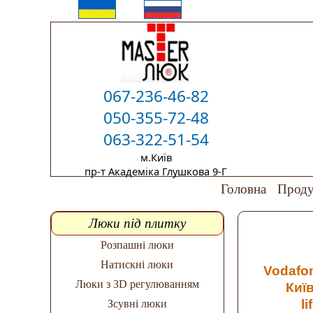
067-236-46-82
050-355-72-48
063-322-51-54
м.Київ
пр-т Академіка Глушкова 9-Г
Головна
Проду
Люки під плитку
Розпашні люки
Натискні люки
Vodafo
Люки з 3D регулюванням
Киї
li
Зсувні люки