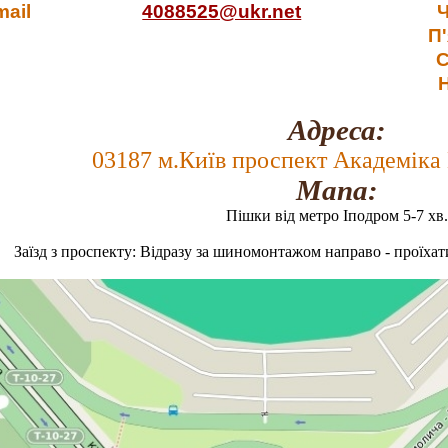
mail
4088525@ukr.net
П
С
Адреса:
03187 м.Київ проспект Академіка
Мапа:
Пішки від метро Іподром 5-7 хв
Заїзд з проспекту: Відразу за шиномонтажом направо - проїхат